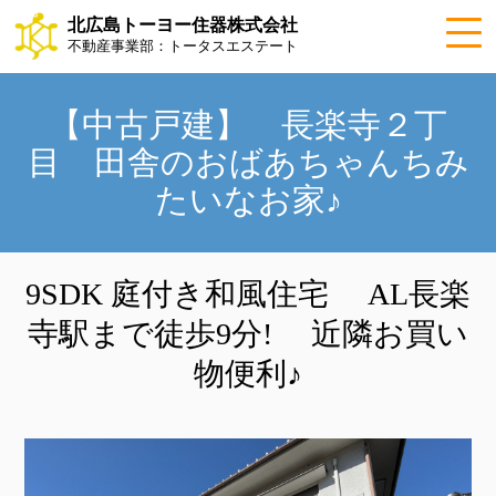
北広島トーヨー住器株式会社
不動産事業部：トータスエステート
【中古戸建】 長楽寺２丁
目 田舎のおばあちゃんちみ
たいなお家♪
9SDK 庭付き和風住宅 AL長楽
寺駅まで徒歩9分! 近隣お買い
物便利♪